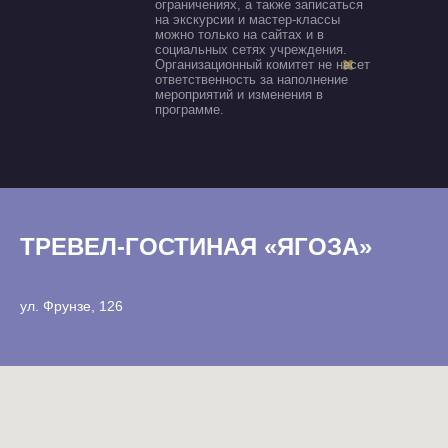
ограничениях, а также записаться
на экскурсии и мастер-классы
можно только на сайтах и в
социальных сетях учреждения.
Организационный комитет не несет
ответственность за наполнение
мероприятий и изменения в
программе.
ТРЕВЕЛ-ГОСТИНАЯ «ЯГОЗА»
ул. Фрунзе, 126