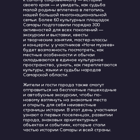
к самому сокровенному — истории
своего края — и увидеть, как судьба
малой родины вплетена в летопись
нашей большой многонациональной
семьи. Более 60 культурных площадок
Самары подготовили порядка 300
активностей для всех поколений —
экскурсии и выставки, квесты
и творческие занятия, мастер-классы
и концерты: у участников «Ночи музеев»
будет возможность посмотреть, как
местные особенности и обычаи
складываются в единое культурное
пространство, узнать, как переплетаются
культуры, языки и судьбы народов
Самарской области.
Жители и гости города также смогут
отправиться на бесплатные пешеходные
и автобусные экскурсии, чтобы по-
новому взглянуть на знакомые места
и открыть для себя неизвестные
страницы истории. В этот день участники
узнают о первых поселенцах, развитии
города, знаковых архитектурных
объектах и событиях, которые стали
частью истории Самары и всей страны.