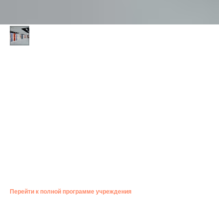
ЛЕКЦИЯ АРМЕНА АРУТЮНОВА
«АРХИТЕКТУРА САМАРСКИХ МУЗЕЕВ И
ГАЛЕРЕЙ»
16:00 — 17:00
Культурный центр «ЗИМ Галерея», ул. Ново-Садовая, 106, корпус 155
Самарский историк архитектуры расскажет о зданиях, в которых
располагаются местные галереи и музеи, а также о
неосуществленных проектах.
Бесплатно. 12+
Перейти к полной программе учреждения