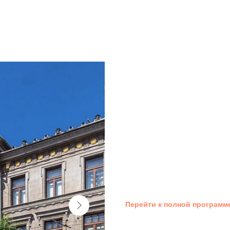
ЭКСКУРСИЯ «Л
18:30 — 19:15
Самарский областной художес
Во время экскурсии экскурсово
отличается от портрета, об о
сюжетах.
Билет: 500 / 250 руб. (входной
и их семьи — бесплатно. 6+
По одному билету можно попа
Перейти к полной программ