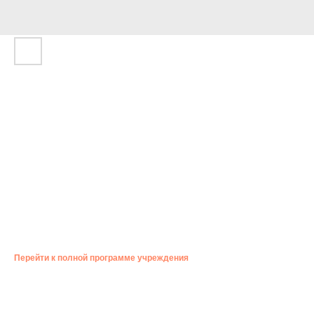
МАСТЕР-КЛАСС «ХОРОВОД» С
ХУДОЖНИКОМ ЕЛЕНОЙ МАЛЫГИНОЙ
15:00 — 16:30
СРО «Союз Художников России», ул. Молодогвардейская, 209
Создаем свой яркий хоровод — символ единства
и взаимопонимания. В смешанной технике (акварель + масляная
пастель) рисуем народный танец, полный движения и света.
Бесплатно. 12+
Перейти к полной программе учреждения