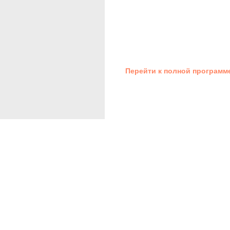
Семейные билеты:
Семья из 2 человек — 500 руб
Семья из 3 человек — 700 руб
Семья из 4 человек — 900 руб
6+
Перейти к полной программ