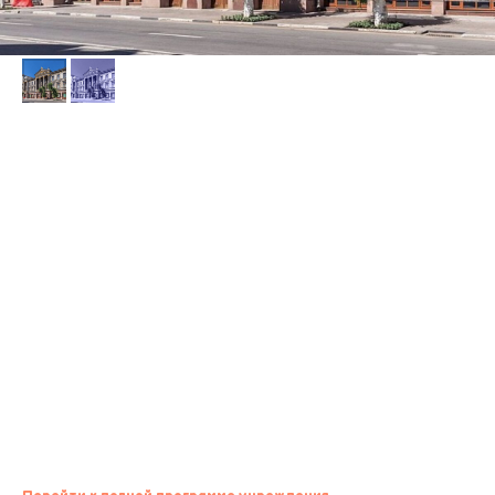
АВТОРСКАЯ ЭКСКУРСИЯ ПО
ВЫСТАВКЕ КАТИ МЯЧИНОЙ
«КУЛЬТУРНАЯ РЕСТАВРАЦИЯ»
19:30 — 20:15
Самарский областной художественный музей, ул. Куйбышева, 92
Катя Мячина — выпускница факультета изобразительного
и декоративно-прикладного искусства Поволжской государственной
социально-гуманитарной академии. Вдохновляется самарской
архитектурой, Волгой и жителями города.
Билет: 500 / 250 руб. (входной/льготный). Дети до 6 лет, участники СВО
и их семьи — бесплатно. 6+
По одному билету можно попасть на все мероприятия площадки.