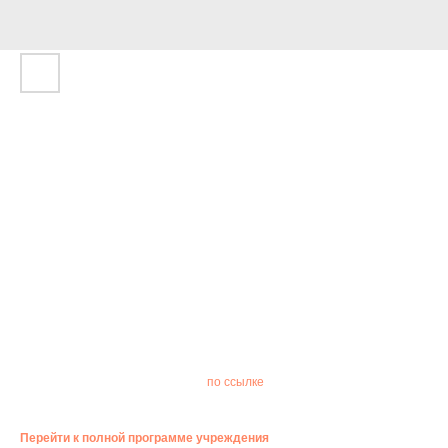
ТЕАТРАЛЬНАЯ ПРОГРАММА «ТЕПЛЫЕ
ИСТОРИИ ДЛЯ ВСЕЙ СЕМЬИ»
17:00 — 18:00
Библиотека народов Поволжья, ул. Ленинградская, 7
Для семейной аудитории. Откроем мир театра с юными артистами
театральной студии «Инфанта».
Гостей ждут две замечательные постановки, которые полюбились
многим зрителям: «Серебряное копытце» и «Сказка о глупом
мышонке».
Нужна предварительная запись
по ссылке
.
Бесплатно. 0+
Перейти к полной программе учреждения