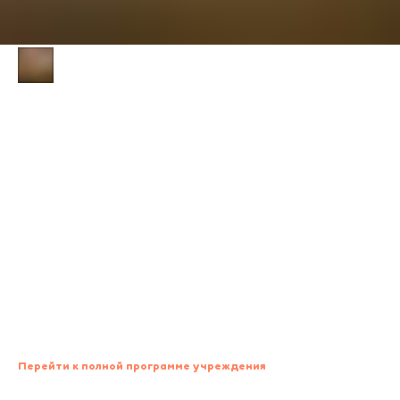
ЭКСПОЗИЦИЯ «ЖИЗНЬ И
ТВОРЧЕСТВО АЛЕКСЕЯ ТОЛСТОГО»
14:00 — 16:00
19:00 — 20:30
МБУК г. о. Самара «Самарский литературно-мемориальный музей
им. М. Горького», ул. Фрунзе, 155
Основная экспозиция музея — «Жизнь и творчество А.Н. Толстого» —
включает в себя мемориальную квартиру семьи писателя, а также
подробно рассказывает о его жизни в Самаре и представляет
основные этапы литературного восхождения.
Бесплатно. 0+
Перейти к полной программе учреждения