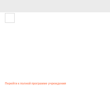
КОНЦЕРТ ИНСТРУМЕНТАЛЬНОЙ
ГРУППЫ «ИНСТИТУТ ПЧЕЛОВОДСТВА»
20:10 — 21:00
Музей Модерна, ул. Красноармейская, 15
Стоимость: 500 руб. По одному билету можно попасть на все
мероприятия площадки. Действует единый билет СОИКМ им. П. В.
Алабина (1 000 / 1 500 руб.). 0+
Перейти к полной программе учреждения