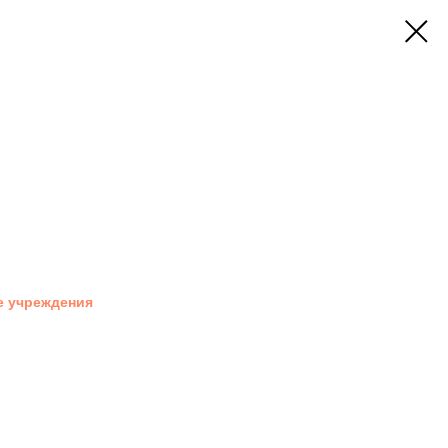
ЕН «КНИЖНЫЕ СВИДАНИЯ»
, 113
е учреждения