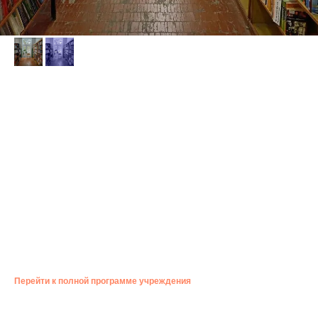
КВЕСТ «МЕЛОДИИ РУССКОЙ
КЛАССИКИ»
18:00 — 19:00
МБУК г. о. Самара «СМИБС» филиал Библиотека № 30, пос. Мехзавод,
квартал 15, дом 3
Приглашаем в путешествие по русской классике! В старинной
библиотеке из легендарной книги пропали страницы с
иллюстрациями. Найдите их и восстановите связь между словом и
образом под музыку великих композиторов.
Бесплатно. 16+
Перейти к полной программе учреждения